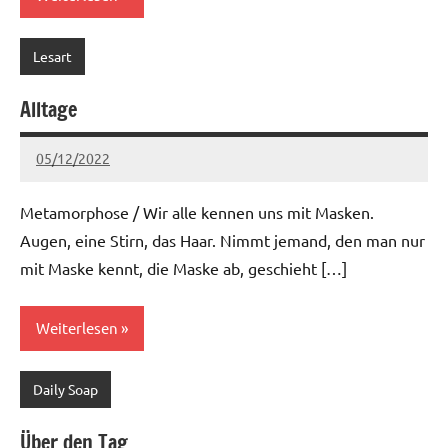
Lesart
Alltage
05/12/2022
Ria
Keine
Kommentare
Metamorphose / Wir alle kennen uns mit Masken.
Augen, eine Stirn, das Haar. Nimmt jemand, den man nur
mit Maske kennt, die Maske ab, geschieht […]
Weiterlesen
Daily Soap
Über den Tag