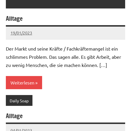
Alltage
19/01/2023
Ria
Keine
Kommentare
Der Markt und seine Kräfte / Fachkräftemangel ist ein
schlimmes Problem. Das sagen alle. Es gibt Arbeit, aber
zu wenig Menschen, die sie machen können. […]
Weiterlesen
Daily Soap
Alltage
04/01/2023