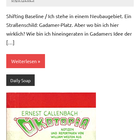
Ria
Keine
Kommentare
Shifting Baseline / Ich stehe in einem Neubaugebiet. Ein
Straßenschild: Gadamer-Platz. Aber wo bin ich hier
wirklich? Wie bin ich hineingeraten in Gadamers Idee der
[…]
Weiterlesen
Daily Soap