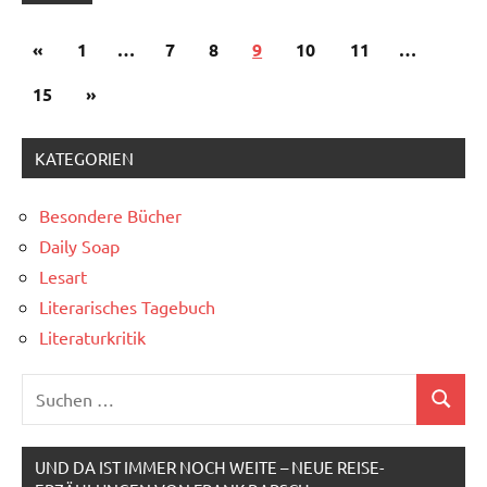
Seitennummerierung
Vorherige
«
1
…
7
8
9
10
11
…
der
Beiträge
Nächste
15
»
Beiträge
Beiträge
KATEGORIEN
Besondere Bücher
Daily Soap
Lesart
Literarisches Tagebuch
Literaturkritik
Suchen
Suchen
nach:
UND DA IST IMMER NOCH WEITE – NEUE REISE-