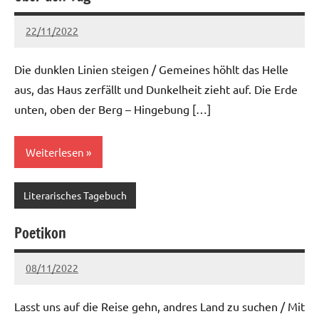
22/11/2022
Ria
Keine
Kommentare
Die dunklen Linien steigen / Gemeines höhlt das Helle
aus, das Haus zerfällt und Dunkelheit zieht auf. Die Erde
unten, oben der Berg – Hingebung […]
Weiterlesen
Literarisches Tagebuch
Poetikon
08/11/2022
Ria
Keine
Kommentare
Lasst uns auf die Reise gehn, andres Land zu suchen / Mit