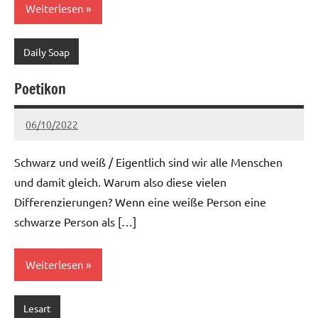
Weiterlesen
Daily Soap
Poetikon
06/10/2022
Ria
2 Kommentare
Schwarz und weiß / Eigentlich sind wir alle Menschen
und damit gleich. Warum also diese vielen
Differenzierungen? Wenn eine weiße Person eine
schwarze Person als […]
Weiterlesen
Lesart