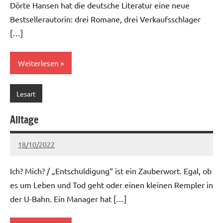
Dörte Hansen hat die deutsche Literatur eine neue
Bestsellerautorin: drei Romane, drei Verkaufsschlager
[…]
Weiterlesen
Lesart
Alltage
18/10/2022
Ria
Keine
Kommentare
Ich? Mich? / „Entschuldigung“ ist ein Zauberwort. Egal, ob
es um Leben und Tod geht oder einen kleinen Rempler in
der U-Bahn. Ein Manager hat […]