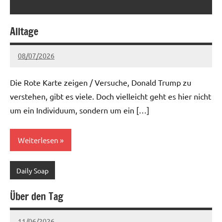
Alltage
08/07/2026
Ria
Keine
Kommentare
Die Rote Karte zeigen / Versuche, Donald Trump zu
verstehen, gibt es viele. Doch vielleicht geht es hier nicht
um ein Individuum, sondern um ein […]
Weiterlesen
Daily Soap
Über den Tag
11/06/2026