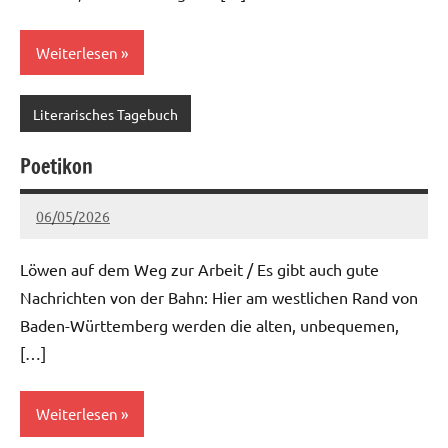
Weiterlesen
Literarisches Tagebuch
Poetikon
06/05/2026
Ria
Keine
Kommentare
Löwen auf dem Weg zur Arbeit / Es gibt auch gute
Nachrichten von der Bahn: Hier am westlichen Rand von
Baden-Württemberg werden die alten, unbequemen,
[…]
Weiterlesen