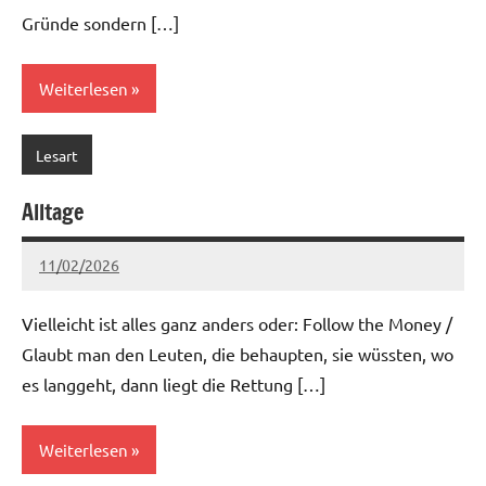
Gründe sondern […]
Weiterlesen
Lesart
Alltage
11/02/2026
Ria
Keine
Kommentare
Vielleicht ist alles ganz anders oder: Follow the Money /
Glaubt man den Leuten, die behaupten, sie wüssten, wo
es langgeht, dann liegt die Rettung […]
Weiterlesen