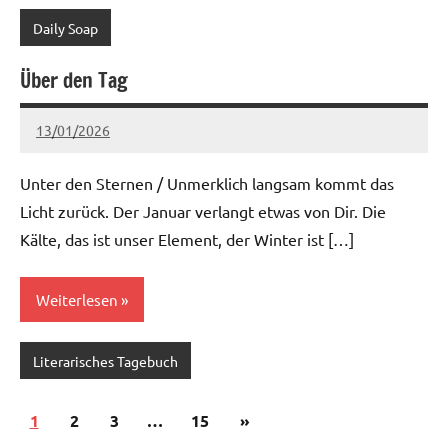
Daily Soap
Über den Tag
13/01/2026
Ria
Keine
Kommentare
Unter den Sternen / Unmerklich langsam kommt das
Licht zurück. Der Januar verlangt etwas von Dir. Die
Kälte, das ist unser Element, der Winter ist […]
Weiterlesen
Literarisches Tagebuch
Seitennummerierung
Nächste
1
2
3
…
15
»
Beiträge