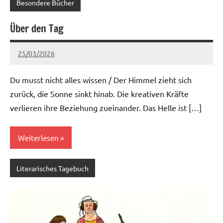
Besondere Bücher
Über den Tag
25/03/2026
Ria
Keine
Kommentare
Du musst nicht alles wissen / Der Himmel zieht sich
zurück, die Sonne sinkt hinab. Die kreativen Kräfte
verlieren ihre Beziehung zueinander. Das Helle ist […]
Weiterlesen
Literarisches Tagebuch