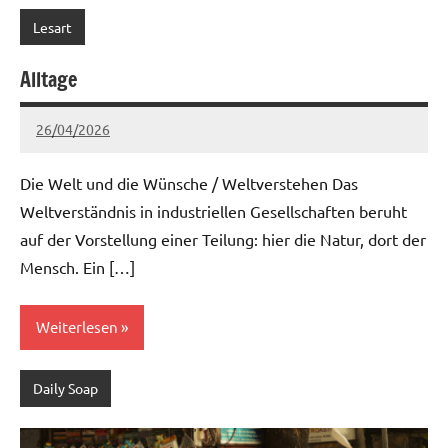
Lesart
Alltage
26/04/2026
Ria
Keine
Kommentare
Die Welt und die Wünsche / Weltverstehen Das
Weltverständnis in industriellen Gesellschaften beruht
auf der Vorstellung einer Teilung: hier die Natur, dort der
Mensch. Ein […]
Weiterlesen
Daily Soap