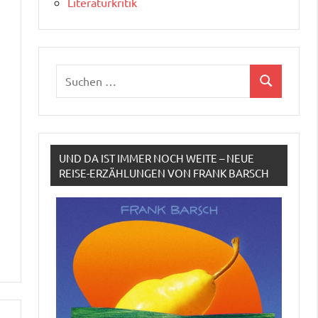
Literaturkritik
Suchen
Suchen
nach:
UND DA IST IMMER NOCH WEITE – NEUE
REISE-ERZÄHLUNGEN VON FRANK BARSCH