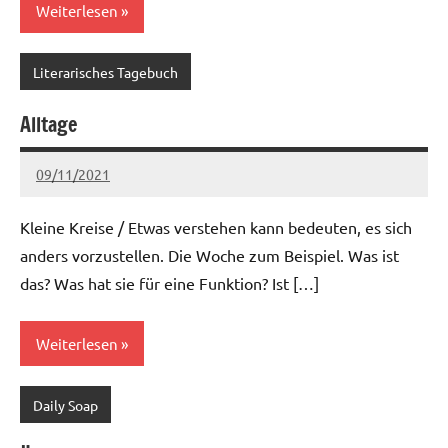
Weiterlesen
Literarisches Tagebuch
Alltage
09/11/2021
Ria
1 Kommentar
Kleine Kreise / Etwas verstehen kann bedeuten, es sich
anders vorzustellen. Die Woche zum Beispiel. Was ist
das? Was hat sie für eine Funktion? Ist […]
Weiterlesen
Daily Soap