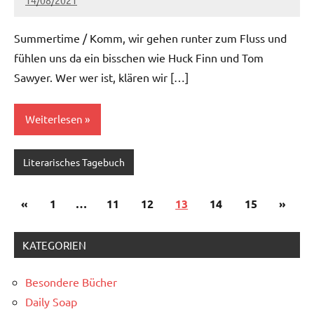
14/08/2021
Ria
1 Kommentar
Summertime / Komm, wir gehen runter zum Fluss und
fühlen uns da ein bisschen wie Huck Finn und Tom
Sawyer. Wer wer ist, klären wir […]
Weiterlesen
Literarisches Tagebuch
Seitennummerierung
Vorherige
Nächs
«
1
…
11
12
13
14
15
»
der
Beiträge
Beiträ
Beiträge
KATEGORIEN
Besondere Bücher
Daily Soap