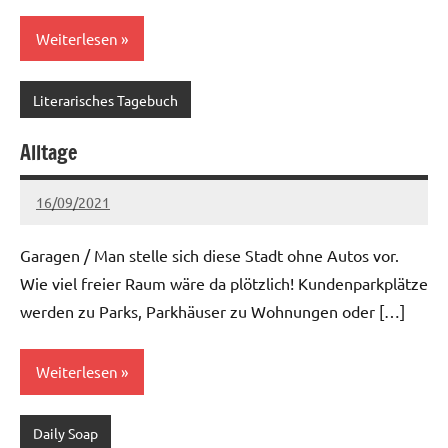
Weiterlesen
Literarisches Tagebuch
Alltage
16/09/2021
Ria
Keine
Kommentare
Garagen / Man stelle sich diese Stadt ohne Autos vor.
Wie viel freier Raum wäre da plötzlich! Kundenparkplätze
werden zu Parks, Parkhäuser zu Wohnungen oder […]
Weiterlesen
Daily Soap