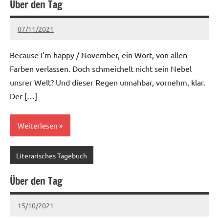
Über den Tag
07/11/2021
Ria
1 Kommentar
Because I’m happy / November, ein Wort, von allen
Farben verlassen. Doch schmeichelt nicht sein Nebel
unsrer Welt? Und dieser Regen unnahbar, vornehm, klar.
Der […]
Weiterlesen
Literarisches Tagebuch
Über den Tag
15/10/2021
Ria
Keine