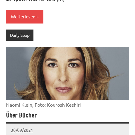
Weiterlesen
Daily Soap
Naomi Klein, Foto: Kourosh Keshiri
Über Bücher
30/09/2021
Ria
Keine