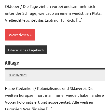
Kommentare
Oktober / Die Tage ziehen vorbei und sammeln sich
unter der Schräge, wie Laub an einem windstillen Platz.
Vielleicht leuchtet das Laub nur für dich. […]
Weiterlesen
Literarisches Tagebuch
Alltage
03/10/2021
Ria
Keine
Kommentare
Halbe Gedanken / Kolonialismus und Sklaverei. Die
weißen Europäer, hört man immer wieder, haben andere
Völker kolonialisiert und ausgebeutet. Alle weißen
Europäer? Was für eine […]