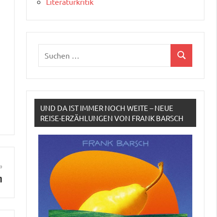
Literaturkritik
Suchen
Suchen
nach:
UND DA IST IMMER NOCH WEITE – NEUE
REISE-ERZÄHLUNGEN VON FRANK BARSCH
n