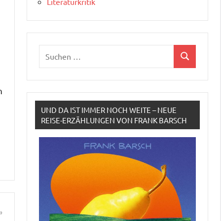
Literaturkritik
e
Suchen
Suchen
nach:
n
UND DA IST IMMER NOCH WEITE – NEUE
REISE-ERZÄHLUNGEN VON FRANK BARSCH