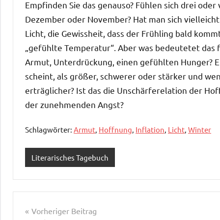
Empfinden Sie das genauso? Fühlen sich drei oder 
Dezember oder November? Hat man sich vielleicht
Licht, die Gewissheit, dass der Frühling bald kom
„gefühlte Temperatur“. Aber was bedeutetet das fü
Armut, Unterdrückung, einen gefühlten Hunger? 
scheint, als größer, schwerer oder stärker und we
erträglicher? Ist das die Unschärferelation der H
der zunehmenden Angst?
Schlagwörter:
Armut
,
Hoffnung
,
Inflation
,
Licht
,
Winter
Literarisches Tagebuch
Beitragsnavigation
Vorheriger Beitrag