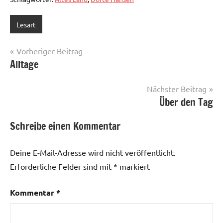
Lesart
Beitragsnavigation
Vorheriger Beitrag
Alltage
Nächster Beitrag
Über den Tag
Schreibe einen Kommentar
Deine E-Mail-Adresse wird nicht veröffentlicht.
Erforderliche Felder sind mit
*
markiert
Kommentar
*