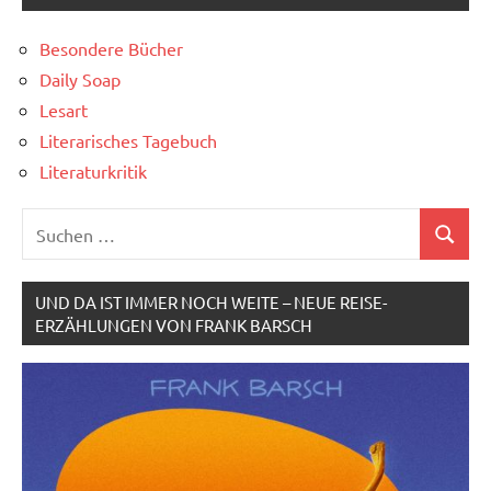
Besondere Bücher
Daily Soap
Lesart
Literarisches Tagebuch
Literaturkritik
Suchen
Suchen
nach:
UND DA IST IMMER NOCH WEITE – NEUE REISE-
ERZÄHLUNGEN VON FRANK BARSCH