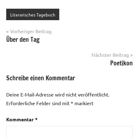
Literarisches Tagebuch
Beitragsnavigation
Vorheriger Beitrag
Über den Tag
Nächster Beitrag
Poetikon
Schreibe einen Kommentar
Deine E-Mail-Adresse wird nicht veröffentlicht.
Erforderliche Felder sind mit
*
markiert
Kommentar
*