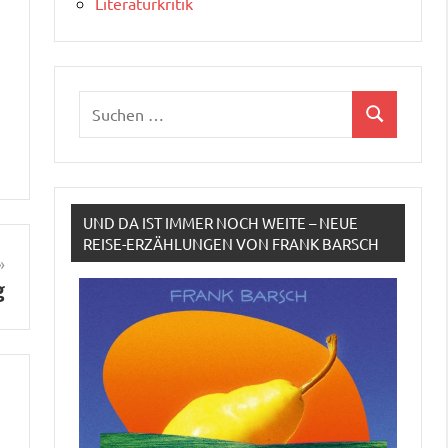
Literaturkritik
Suchen
Suchen
nach:
UND DA IST IMMER NOCH WEITE – NEUE
REISE-ERZÄHLUNGEN VON FRANK BARSCH
g