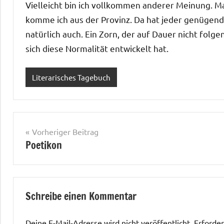
Vielleicht bin ich vollkommen anderer Meinung. Ma
komme ich aus der Provinz. Da hat jeder genügend 
natürlich auch. Ein Zorn, der auf Dauer nicht folg
sich diese Normalität entwickelt hat.
Literarisches Tagebuch
Beitragsnavigation
Vorheriger Beitrag
Poetikon
Schreibe einen Kommentar
Deine E-Mail-Adresse wird nicht veröffentlicht.
Erforder