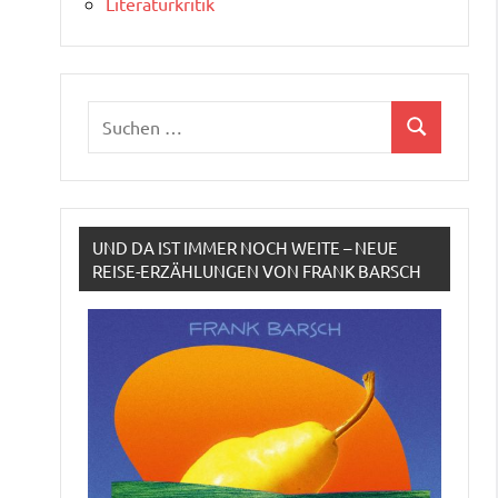
Literaturkritik
Suchen
Suchen
nach:
UND DA IST IMMER NOCH WEITE – NEUE
REISE-ERZÄHLUNGEN VON FRANK BARSCH