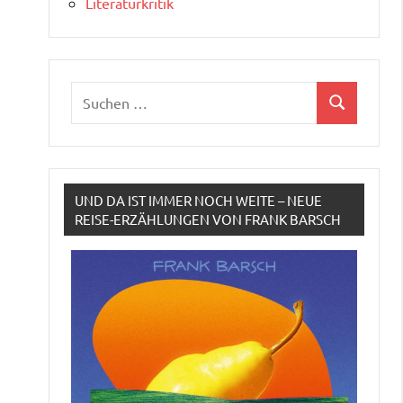
Literaturkritik
Suchen
Suchen
nach:
UND DA IST IMMER NOCH WEITE – NEUE
REISE-ERZÄHLUNGEN VON FRANK BARSCH