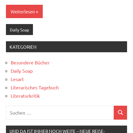
Weiterlesen
Daily Soap
KATEGORIEN
Besondere Bücher
Daily Soap
Lesart
Literarisches Tagebuch
Literaturkritik
Suchen
Suchen
nach:
UND DA IST IMMER NOCH WEITE – NEUE REISE-