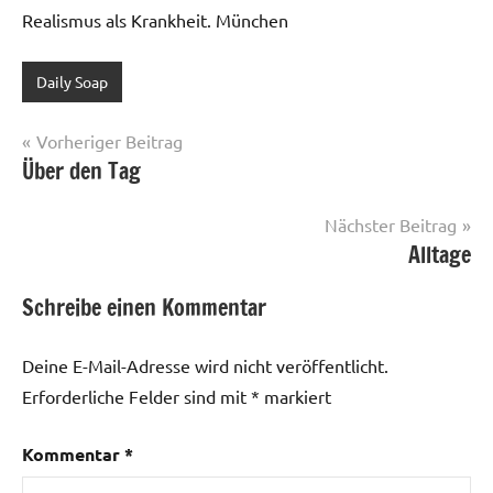
Realismus als Krankheit. München
Daily Soap
Beitragsnavigation
Vorheriger Beitrag
Über den Tag
Nächster Beitrag
Alltage
Schreibe einen Kommentar
Deine E-Mail-Adresse wird nicht veröffentlicht.
Erforderliche Felder sind mit
*
markiert
Kommentar
*