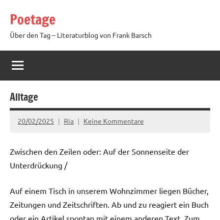
Zum
Poetage
Inhalt
springen
Über den Tag – Literaturblog von Frank Barsch
Alltage
20/02/2025
Ria
Keine Kommentare
Zwischen den Zeilen oder: Auf der Sonnenseite der
Unterdrückung /
Auf einem Tisch in unserem Wohnzimmer liegen Bücher,
Zeitungen und Zeitschriften. Ab und zu reagiert ein Buch
oder ein Artikel spontan mit einem anderen Text. Zum