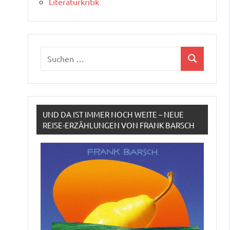
Literaturkritik
Suchen
Suchen
nach:
UND DA IST IMMER NOCH WEITE – NEUE
REISE-ERZÄHLUNGEN VON FRANK BARSCH