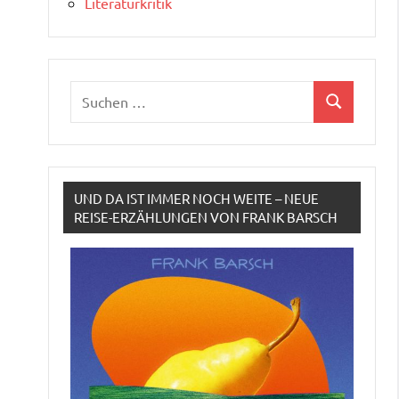
Literaturkritik
Suchen
Suchen
nach:
UND DA IST IMMER NOCH WEITE – NEUE
REISE-ERZÄHLUNGEN VON FRANK BARSCH