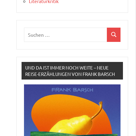
Literaturkritik
Suchen
Suchen
nach:
UND DA IST IMMER NOCH WEITE – NEUE
REISE-ERZÄHLUNGEN VON FRANK BARSCH