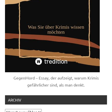
GegenMord – Essay, der aufzeigt, warum Krimis
gefährlicher sind, als man denkt.
ARCHIV
Archiv