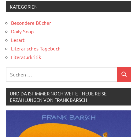
KATEGORIEN
Besondere Bücher
Daily Soap
Lesart
Literarisches Tagebuch
Literaturkritik
Suchen
Suchen
nach:
UND DA IST IMMER NOCH WEITE – NEUE REISE-
ERZÄHLUNGEN VON FRANK BARSCH