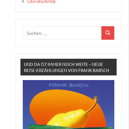
Literaturkritik
Suchen
Suchen
nach:
UND DA IST IMMER NOCH WEITE – NEUE
REISE-ERZÄHLUNGEN VON FRANK BARSCH